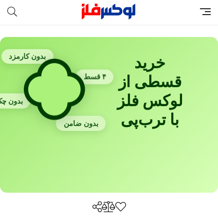
بدون کارمزد
خرید
قسطی از
۴ قسط
لوکس فلز
بدون چ
با ترب‌پی
بدون ضامن