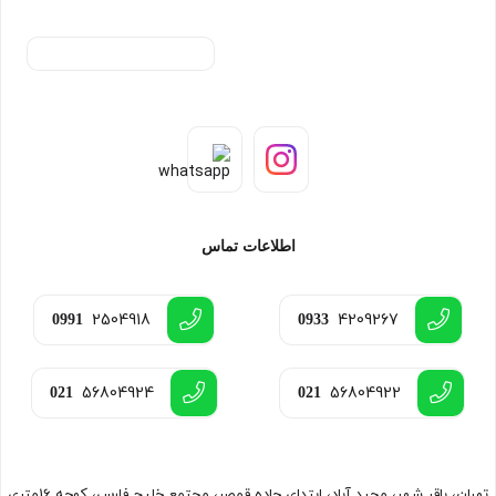
اطلاعات تماس
2504918
4209267
0991
0933
56804924
56804922
021
021
تهران، باقر شهر، مجید آباد، ابتدای جاده قمصر، مجتمع خلیج فارس، کوچه 16متری