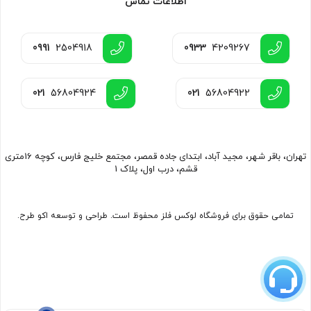
اطلاعات تماس
0991
2504918
0933
4209267
021
56804924
021
56804922
تهران، باقر شهر، مجید آباد، ابتدای جاده قمصر، مجتمع خلیج فارس، کوچه 16متری
قشم، درب اول، پلاک 1
تمامی حقوق برای فروشگاه لوکس فلز محفوظ است. طراحی و توسعه اکو طرح.