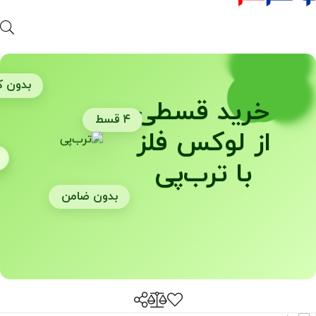
بدون کا
خرید قسطی
۴ قسط
از لوکس فلز
با ترب‌پی
بدون ضامن