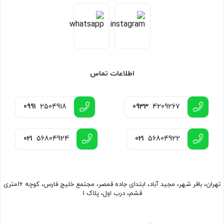
اطلاعات تماس
0991
2504918
0933
4209267
021
56804924
021
56804922
تهران، باقر شهر، مجید آباد، ابتدای جاده قمصر، مجتمع خلیج فارس، کوچه 16متری
قشم، درب اول، پلاک 1