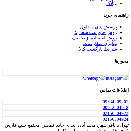
وبلاگ
راهنمای خرید
پرسش های متداول
روش های ثبت سفارش
روش استفاده از تخفیف
پیگیری سفارشات
شرایط بازگشت کالا
مجوزها
اطلاعات تماس
0933
4209267
0991
2504918
021
56804922
021
56804924
تهران، باقر شهر، مجید آباد، ابتدای جاده قمصر، مجتمع خلیج فارس،
کوچه 16متری قشم، درب اول، پلاک 1