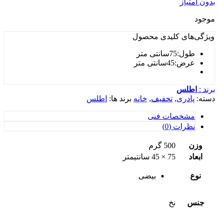
بدون امتیاز
موجود
ویژگی‌های کلیدی
محصول
طول:75سانتی متر
عرض:45سانتی متر
برند :
اطلس
دسته:
پادری
,
تخفیف
,
خانه
برند ها:
اطلس
مشخصات فنی
نظرات (0)
وزن
500 گرم
ابعاد
75 × 45 سانتیمتر
نوع
بیضی
جنس
نخ