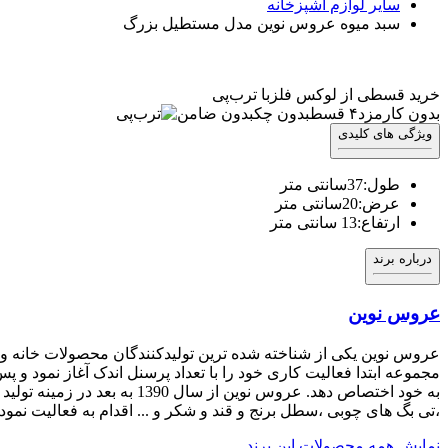
سایر لوازم آشپزخانه
سبد میوه عروس نوین مدل مستطیل بزرگ
خرید قسطی از لوکس فلز
با ترب‌پی
بدون کارمزد
۴ قسط
بدون چک
بدون ضامن
ویژگی های کلیدی
طول:37سانتی متر
عرض:20سانتی متر
ارتفاع:13 سانتی متر
درباره برند
عروس نوین
به خود اختصاص دهد. عروس ن
،تی بگ های چوبی ،سطل برنج و قند و شکر و ... اقدام به فعالیت نمود. عروس نوین در حال حاضر تنوع محصو
نمایش همه محصولات این برند