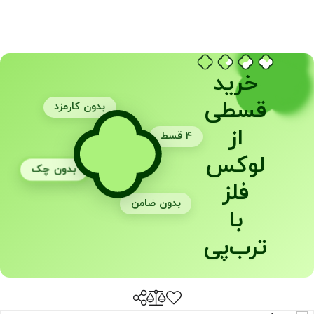
خرید
قسطی
بدون کارمزد
از
۴ قسط
لوکس
بدون چک
فلز
بدون ضامن
با
ترب‌پی