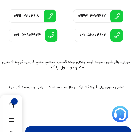
0991
2504918
0933
4209267
021
56804924
021
56804922
تهران، باقر شهر، مجید آباد، ابتدای جاده قمصر، مجتمع خلیج فارس، کوچه 16متری
قشم، درب اول، پلاک 1
تمامی حقوق برای فروشگاه لوکس فلز محفوظ است. طراحی و توسعه اکو طرح.
0