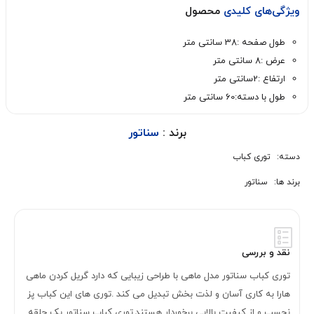
ویژگی‌های کلیدی
محصول
طول صفحه :38 سانتی متر
عرض :8 سانتی متر
ارتفاع :2سانتی متر
طول با دسته:60 سانتی متر
برند :
سناتور
دسته:
توری کباب
برند ها:
سناتور
نقد و بررسی
توری کباب سناتور مدل ماهی با طراحی زیبایی که دارد گریل کردن ماهی
هارا به کاری آسان و لذت بخش تبدیل می کند .توری های این کباب پز
نچسب و از کیفیت بالایی برخوردار هستند.توری کباب سناتور یک حلقه