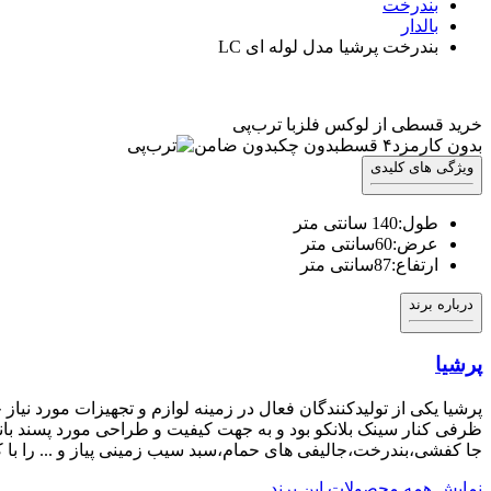
بندرخت
بالدار
بندرخت پرشیا مدل لوله ای LC
خرید قسطی از لوکس فلز
با ترب‌پی
بدون کارمزد
۴ قسط
بدون چک
بدون ضامن
ویژگی های کلیدی
طول:140 سانتی متر
عرض:60سانتی متر
ارتفاع:87سانتی متر
درباره برند
پرشیا
ظرفی کنار سینک بلانکو بود و به جهت کیفیت و طراحی مورد پسند بان
جا کفشی،بندرخت،جالیفی های حمام،سبد سیب زمینی پیاز و ... را با 
نمایش همه محصولات این برند