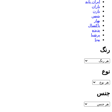
ایران پایه
باران
بازن
بتیس
بهاز
پاکسال
پدیده
پرشیا
پونا
تاپکو
رنگ
تستا
تلن
ثمین
جگوار
دایی
نوع
درسان
دکورال
دلنواز
دیاموند
راحیل
جنس
زرین
زیبا
سام ست
سناتور