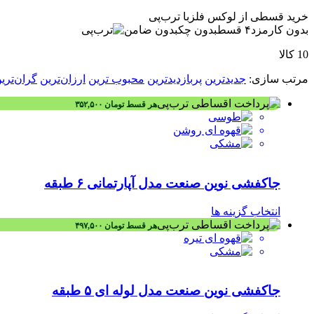
سینماز
خرید قسطی از لوکس فلز
با ترب‌پی
شفق
بدون کارمزد
۴ قسط
بدون چک
بدون ضامن
شنیا
عروس نوین
10 کالا
کادین
کارن
مرتب‌ سازی:
جدیدترین
پربازدیدترین
محبوب ترین
ارزان‌ترین
گران‌تری
کوتیرو
گلبرگ
هر قسط
تومان
۳۵۲,۵۰۰
گلنام
لوکس
لیمون
لیمیتاک
مارال
جاکفشی نوین صنعت مدل آپارتمانی ۶ طبقه
میس گلس
نوین صنعت
هارمونی
انتخاب گزینه ها
هایلو
هر قسط
تومان
۴۹۷,۵۰۰
هدیه
همارا
هوفیلوس
ویپ
جاکفشی نوین صنعت مدل لوله ای ۵ طبقه
یونیک
یونیکس