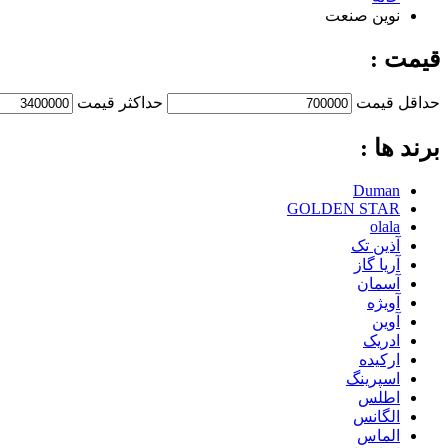
نوین صنعت
قیمت :
حداقل قیمت
حداكثر قيمت
برند ها :
Duman
GOLDEN STAR
olala
آذین تک
آریا گاز
آسمان
آویژه
آوین
ادریک
ارکیده
اسپرینگ
اطلس
الگانس
الماس