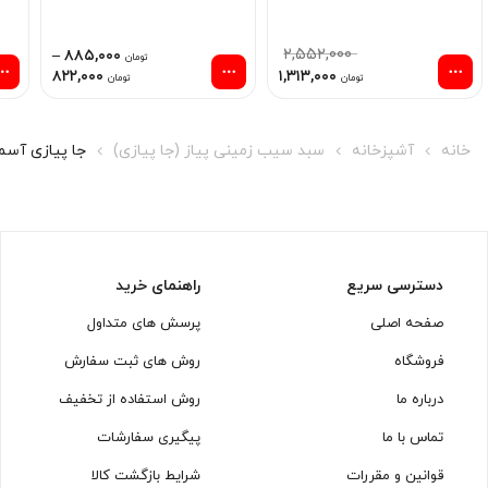
قیمت
۲,۵۵۲,۰۰۰
–
۸۸۵,۰۰۰
تومان
اصلی:
قیمت
Price
۸۲۲,۰۰۰
۱,۳۱۳,۰۰۰
تومان
تومان
تومان ۲,۵۵۲,۰۰۰
فعلی:
range:
بود.
تومان ۱,۳۱۳,۰۰۰.
توم
through
خانه
آشپزخانه
سبد سیب زمینی پیاز (جا پیازی)
جا پیازی آسمان
تومان ۸۸۵,۰۰۰
دسترسی سریع
راهنمای خرید
صفحه اصلی
پرسش های متداول
فروشگاه
روش های ثبت سفارش
درباره ما
روش استفاده از تخفیف
تماس با ما
پیگیری سفارشات
قوانین و مقررات
شرایط بازگشت کالا