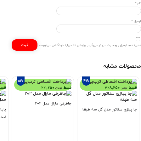
نام
*
ایمیل
*
ذخیره نام، ایمیل و وبسایت من در مرورگر برای زمانی که دوباره دیدگاهی می‌نویسم.
محصولات مشابه
51%
49%
هر
هر
قسط
۳۲۸,۲۵۰
قسط
۲۲۱,۲۵۰
قس
تومان
تومان
جاظرفی مارال مدل ۲۰۲
جا پیازی سناتور مدل گل سه طبقه
پای
ضخی