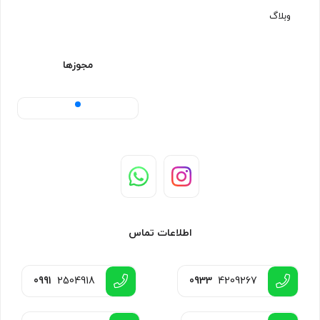
وبلاگ
مجوزها
اطلاعات تماس
0991
2504918
0933
4209267