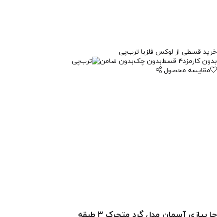
خرید قسطی از لوکس فلز
با ترب‌پی
بدون کارمزد
۴ قسط
بدون چک
بدون ضامن
مقایسه محصول
جا پیازی آسمان مدل گرد متحرک ۳ طبقه