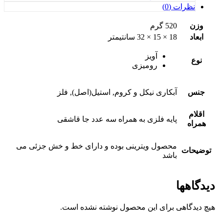
ت (0)
520 گرم
18 × 15 × 32 سانتیمتر
آویز
رومیزی
آبکاری نیکل و کروم, استیل(اصل), فلز
پایه فلزی به همراه سه عدد جا قاشقی
محصول ویترینی بوده و دارای خط و خش جزئی می
باشد
ا
هی برای این محصول نوشته نشده است.