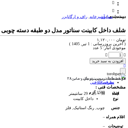
برند ها:
دسته بندی :
سناتور
آشپزخانه
,
راف و ارگانایزر
شلف داخل کابینت سناتور مدل دو طبقه دسته چوبی
تومان
۱,۱۲۰,۰۰۰
( آخرین بروزرسانی : 1 تیر, 1405 )
موجودی انبار: 5 عدد
افزودن به سبد خرید
هر قسط با ترب‌پی:
تومان
۲۸۰,۰۰۰
۴ قسط ماهانه. بدون سود، چک و ضامن.
نظرات (0)
مشخصات فنی
مشخصات فنی :
وزن
1500 گرم
ابعاد
38 × 25 × 29 سانتیمتر
نوع
داخل کابینت
جنس
چوب, رنگ استاتیک, فلز
اقلام همراه
–
توضیحات
–