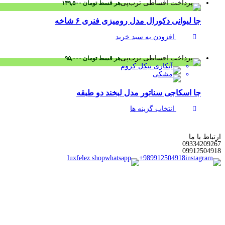
هر قسط
تومان
۱۴۹,۵۰۰
جا لیوانی دکورال مدل رومیزی فنری ۶ شاخه
افزودن به سبد خرید
هر قسط
تومان
۹۵,۰۰۰
جا اسکاجی سناتور مدل لبخند دو طبقه
انتخاب گزینه ها
ارتباط با ما
0933
4209267
0991
2504918
luxfelez.shop
+989912504918