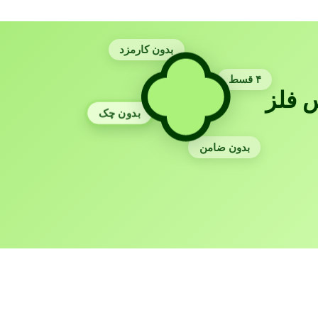
بدون کارمزد
۴ قسط
 فلز
بدون چک
بدون ضامن