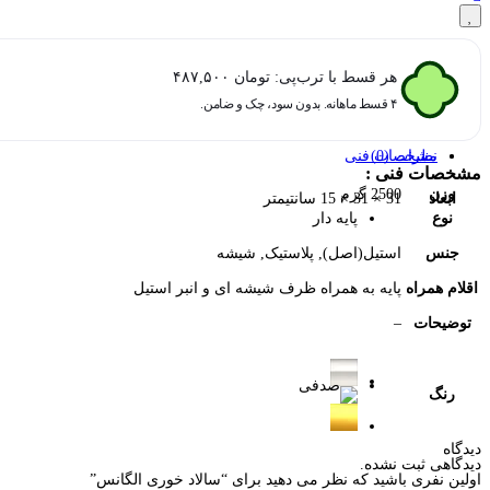
هر قسط با ترب‌پی:
تومان
۴۸۷,۵۰۰
۴ قسط ماهانه. بدون سود، چک و ضامن.
نظرات (0)
مشخصات فنی
مشخصات فنی :
وزن
2500 گرم
ابعاد
31 × 31 × 15 سانتیمتر
نوع
پایه دار
جنس
استیل(اصل), پلاستیک, شیشه
اقلام همراه
پایه به همراه ظرف شیشه ای و انبر استیل
توضیحات
–
رنگ
دیدگاه
دیدگاهی ثبت نشده.
اولین نفری باشید که نظر می دهید برای “سالاد خوری الگانس”