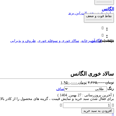
الگانس
نمایش همه محصولات این برند
نقاط قوت و ضعف
14%
برند ها:
دسته بندی :
الگانس
آشپزخانه
,
سالاد خوری و سوفله خوری
,
ظروف و پذیرایی
سالاد خوری الگانس
تومان
۲,۲۶۵,۰۰۰
تومان
۱,۹۵۰,۰۰۰
رنگ
صاف
( آخرین بروزرسانی : 27 بهمن, 1404 )
برای فعال شدن سبد خرید و نمایش قیمت ، گزینه های محصول را از کادر بالا ا
افزودن به سبد خرید