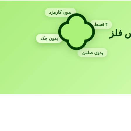
بدون کارمزد
۴ قسط
 فلز
بدون چک
بدون ضامن