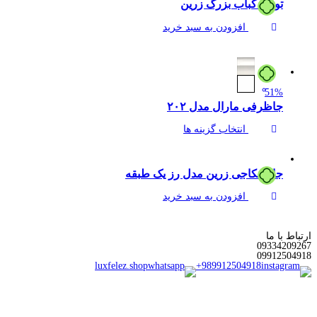
توری کباب بزرگ زرین
افزودن به سبد خرید
51%
جاظرفی مارال مدل ۲۰۲
انتخاب گزینه ها
جا اسکاجی زرین مدل رز یک طبقه
افزودن به سبد خرید
ارتباط با ما
0933
4209267
0991
2504918
luxfelez.shop
+989912504918