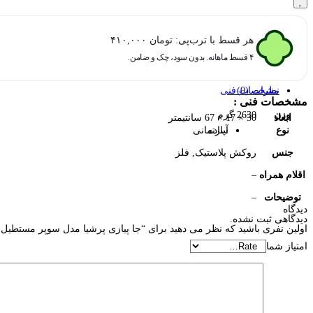
هر قسط با ترب‌پی:
تومان
۴۱۰,۰۰۰
۴ قسط ماهانه. بدون سود، چک و ضامن.
نظرات (0)
مشخصات فنی
مشخصات فنی :
وزن
2630 گرم
ابعاد
30 × 17 × 67 سانتیمتر
نوع
ساده
آپارتمانی
جنس
روکش پلاستیک, فلز
اقلام همراه
–
توضیحات
–
دیدگاه
دیدگاهی ثبت نشده.
اولین نفری باشید که نظر می دهید برای “جا پیازی پرشیا مدل سوپر مستطیل
امتیاز شما