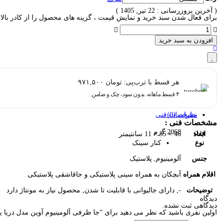
( آخرین بروزرسانی : 22 تیر, 1405 )
برای فعال شدن سبد خرید و نمایش قیمت ، گزینه های محصول را از کادر بالا ا
افزودن به سبد خرید
هر قسط با ترب‌پی:
تومان
۹۷۱,۵۰۰
۴ قسط ماهانه. بدون سود، چک و ضامن.
نظرات (0)
مشخصات فنی
مشخصات فنی :
وزن
2068 گرم
ابعاد
46 × 35 × 11 سانتیمتر
نوع
کنار سینک
جنس
آلومینیوم, پلاستیک
اقلام همراه
آبچکان به همراه سینی پلاستیکی و جاقاشقی پلاستیکی
توضیحات
-, دارای جالیوانی با قابلیت تا شدن, محصول نیاز به مونتاژ دارد
دیدگاه
دیدگاهی ثبت نشده.
اولین نفری باشید که نظر می دهید برای “جا ظرفی آلومینیوم آوین مدل دریا 