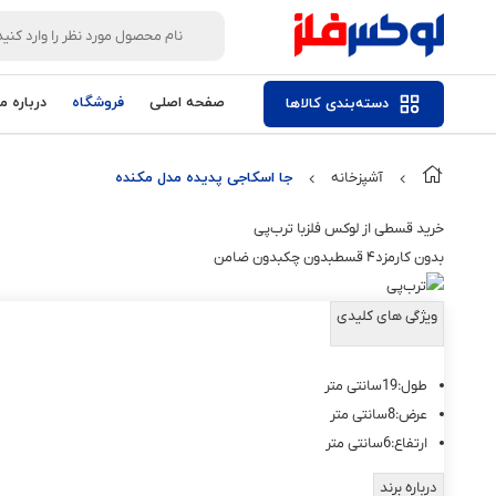
صفحه اصلی
فروشگاه
درباره ما
دسته‌بندی کالاها
آشپزخانه
جا اسکاجی پدیده مدل مکنده
خرید قسطی از لوکس فلز
با ترب‌پی
بدون کارمزد
۴ قسط
بدون چک
بدون ضامن
ویژگی های کلیدی
طول:19سانتی متر
عرض:8سانتی متر
ارتفاع:6سانتی متر
درباره برند