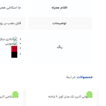
اقلام همراه
جا اسکاجی همرا
توضیحات
قابل نصب بر رو
رنگ
محصولات
مرتبط
5
جا لیوانی آذین تک مدل آویز ۶ شاخه
جا اسکاجی آذین