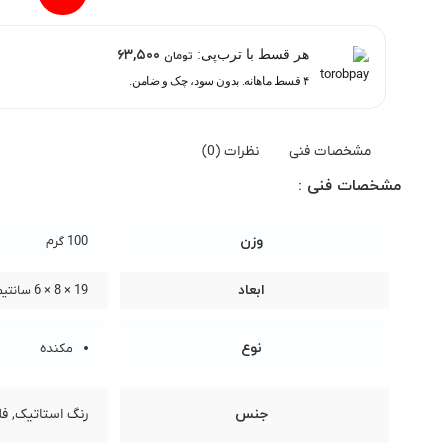
۶۳,۵۰۰
هر قسط با ترب‌پی:
تومان
۴ قسط ماهانه. بدون سود، چک و ضامن.
مشخصات فنی
نظرات (0)
مشخصات فنی :
وزن
100 گرم
ابعاد
19 × 8 × 6 سانتیمتر
نوع
مکنده
جنس
رنگ استاتیک, فل