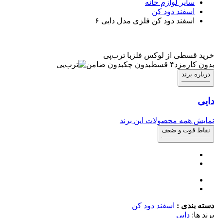
سایر لوازم خانه
اسفند دود کن
اسفند دود کن فلزی مدل دایی ۶
خرید قسطی از لوکس فلز
با ترب‌پی
بدون کارمزد
۴ قسط
بدون چک
بدون ضامن
درباره برند
دایی
نمایش همه محصولات این برند
نقاط قوت و ضعف
دسته بندی :
اسفند دود کن
برند ها:
دایی