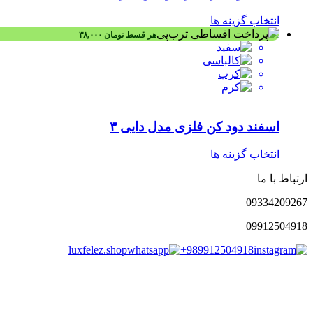
انتخاب گزینه ها
هر قسط
تومان
۳۸,۰۰۰
اسفند دود کن فلزی مدل دایی ۳
انتخاب گزینه ها
ارتباط با ما
0933
4209267
0991
2504918
luxfelez.shop
+989912504918