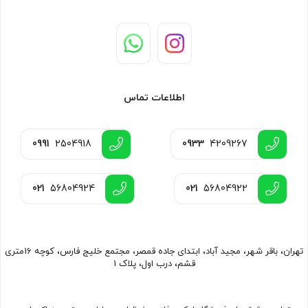
اطلاعات تماس
0991
2504918
0933
4209267
021
56804924
021
56804922
تهران، باقر شهر، مجید آباد، ابتدای جاده قمصر، مجتمع خلیج فارس، کوچه 16متری
قشم، درب اول، پلاک 1