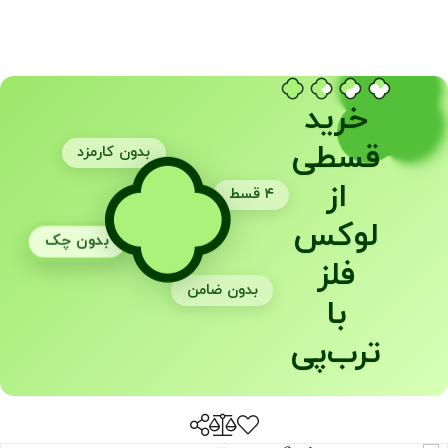
خرید
قسطی
بدون کارمزد
از
۴ قسط
لوکس
بدون چک
فلز
بدون ضامن
با
ترب‌پی