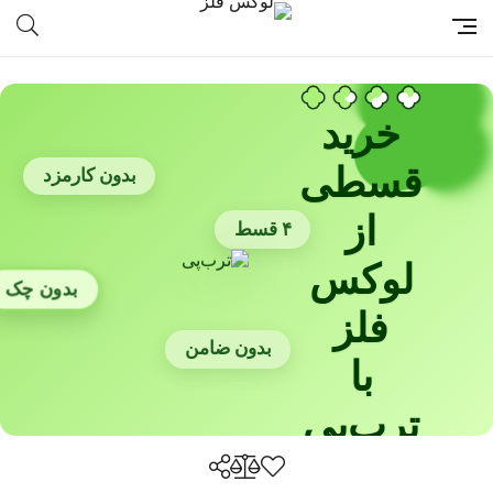
خرید
قسطی
بدون کارمزد
از
۴ قسط
لوکس
بدون چک
فلز
بدون ضامن
با
ترب‌پی