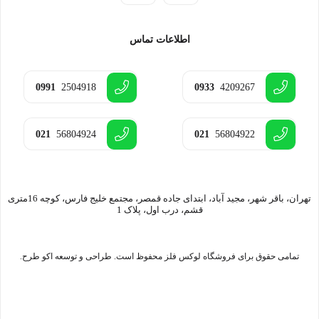
اطلاعات تماس
0991
2504918
0933
4209267
021
56804924
021
56804922
تهران، باقر شهر، مجید آباد، ابتدای جاده قمصر، مجتمع خلیج فارس، کوچه 16متری
قشم، درب اول، پلاک 1
تمامی حقوق برای فروشگاه لوکس فلز محفوظ است. طراحی و توسعه اکو طرح.