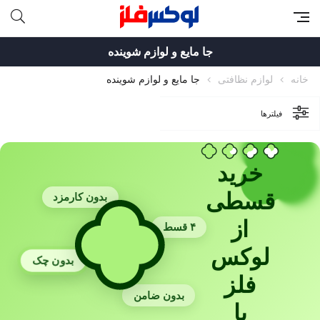
جا مایع و لوازم شوینده
خانه
لوازم نظافتی
جا مایع و لوازم شوینده
فیلترها
خرید
قسطی
بدون کارمزد
از
۴ قسط
لوکس
بدون چک
فلز
بدون ضامن
با