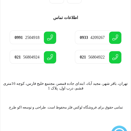
اطلاعات تماس
0991
2504918
0933
4209267
021
56804924
021
56804922
تهران، باقر شهر، مجید آباد، ابتدای جاده قمصر، مجتمع خلیج فارس، کوچه 16متری
قشم، درب اول، پلاک 1
تمامی حقوق برای فروشگاه لوکس فلز محفوظ است. طراحی و توسعه اکو طرح.