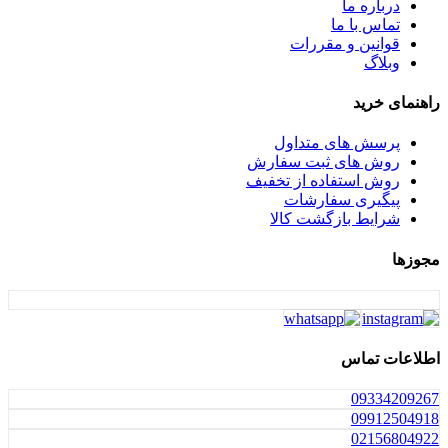
درباره ما
تماس با ما
قوانین و مقررات
وبلاگ
راهنمای خرید
پرسش های متداول
روش های ثبت سفارش
روش استفاده از تخفیف
پیگیری سفارشات
شرایط بازگشت کالا
مجوزها
اطلاعات تماس
0933
4209267
0991
2504918
021
56804922