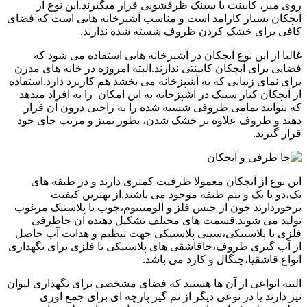
روی میز، کابینت یا سینک ظرفشویی قرار میگیرند.این نوع از
آبچکان بسیار کارامد است و مناسب آشپزخانه هایی است که فضای
کافی برای خشک کردن ظروف شسته شده ندارند.
غالبا از این نوع آبچکان در آشپزخانه هایی استفاده می شود که
فضایی برای آبچکان کابینتی ندارند.البته امروزه در خانه های مدرن
برای نمای زیبایی که به آشپزخانه می بخشد هم کاربرد دارد.استفاده
از آبچکان کنار سینک در آشپزخانه به این امکان را به افراد میدهد
که بتوانند تمامی ظروفی شسته شده را به راحتی درون آن قرار
دهند و ظروف علاوه بر خشک شدن، بطور تمیز و مرتب جای خود
قرار گیرند.
این نوع از آبچکان معمولا ظرفیت کمتری دارند و در طبقه های
یک،دو یا یک و نیم طبقه موجود می باشند.از بهترین کیفیت
برخوردارند چون از جنس فلز و آلومینیوم،چوب یا پلاستیک مرغوب
تولید می شوند.قسمت های مختلف تشکیل دهنده آن جاظرفی
فلزی یا پلاستیکی،سینی پلاستیکی جهت تنظیم و هدایت آب حاصل
از آب گیری ظروف،جاقاشقی های پلاستیکی یا فلزی برای نگهداری
انواع قاشقیا،چنگال و کارد می باشد.
البته انواعی از آن ها هستند که فضای مشخصی برای نگهداری لیوان
نیز دارند یا در نوعی دیگر از نم گیر پارچه ای برای جمع اوری