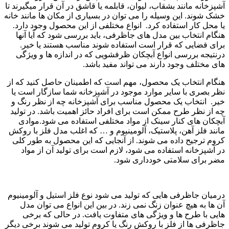
آشپزخانه مانند بشقاب، لیوان، قابلمه یا قاشق در آن قرار میگیرند تا
خشک شوند. این وسیله را می توان در بسیاری از مکان ها مانند خانه
یا محل کار استفاده کرد. انواع مختلفی از این محصول وجود دارد.
هنگام انتخاب بین مدل های جاظرفی، باید بررسی شود که آیا آنها
برای فضایی که قرار است استفاده شوند مناسب هستند یا خیر.
درنتیجه بررسی انواع آبچکان ظرفشویی که در اندازه ها و ویژگی
های مختلف وجود دارند می تواند مفید باشد.
هنگام انتخاب یک محصول، مهم است که اطمینان حاصل کنید که از
نظر بصری با سایر موارد موجود در آشپزخانه شما سازگار است یا
خیر. انتخاب یک محصول مناسب برای آشپزخانه چه از نظر رنگ و
چه از نظر طرح ممکن است برای افراد حائز اهمیت باشد. در تولید
آبچکان های کنار سینک از مواد مختلفی استفاده می شود.موادی
مانند فلز آهن، پلاستیک، آلومینیوم و … که اغلب مدل فلز با روکش
کروم ترجیح داده می شوند. از آنجایی که این محصول به طور کلی
در آشپزخانه استفاده می شود، لازم است برای تولید آن از مواد
مضر برای سلامتی خودداری شود.
درمیان جاظرفی هایی که تولید می شود نوع فلز استیل و آلومینیوم
آن ها به هیچ عنوان زنگ نمی زند. در بین این انواع می توان مدل
هایی با طرح ها و ویژگی های متفاوت یافت. در حالی که برخی
جاظرفی ها از فلز با روکش رنگ یا کروم تولید می شوند برخی دیگر