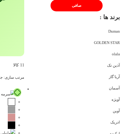
صافی
برند ها :
Duman
GOLDEN STAR
olala
11 کالا
آذین تک
آریا گاز
مرتب‌ سازی:
جد
آسمان
آویژه
آوین
ادریک
ارکیده