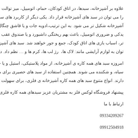
گلبرگ
علاوه بر آشپزخانه، سبدها، در اتاق کودکان، حمام، اتومبیل، میز توالت
را می توان در سبد های آشپزخانه قرار داد. یکی دیگر از کاربرد های
گلنام
آشپزخانه شکیل تر می شود. به این ترتیب،ادویه جات و یا قاشق چنگال
لوکس
یدکی و ضروری اتومبیل، باعث بهم ریختگی داشبورد و یا صندوق عقب می 
لیمون
تر، اسباب بازی های اتاق کودک، جمع و جور خواهند شد. سبد های آشپزخ
توان به لوازم آرایشی مانند: لاک ها، رژ لب ها، کرم ها و … نظم داد. 
لیمیتاک
امروزه سبد های همه کاره ی آشپزخانه، از مواد پلاستیکی، استیل و یا 
مارال
سیاه، و شکننده می شوند. همچنین استفاده از سبد های حصیری برای 
میس گلس
دارند. انواع متنوع سبد های همه کاره آشپزخانه ی فلزی، برای سهولت
نوین صنعت
پیشنهاد فروشگاه لوکس فلز به مشتریان عزیز سبدهای همه کاره فلزی
هارمونی
ارتباط با ما
هایلو
0933
4209267
هدیه
0991
2504918
همارا