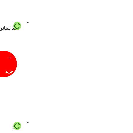
پرشیا
پونا
تاپکو
سبد سناتور
تستا
تلن
ثمین
جگوار
خرید
دایی
درسان
دکورال
دلنواز
دیاموند
15%