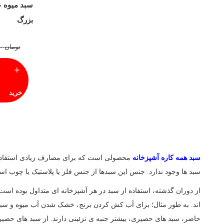
سبد میوه 
راحیل
بزرگ
زرین
زیبا
تومان
۸۱۵,۰۰۰
سام ست
سناتور
خرید
سینماز
شفق
شنیا
سبد همه کاره آشپزخانه
محصولی است که برای مصارف زیادی استفاده می 
عروس نوین
سبد ها وجود ندارد. جنس این سبدها از جنس فلز یا پلاستیک یا چوب اس
کادین
از دوران گذشته، استفاده از سبد در هر آشپزخانه ای متداول بوده است.
کارن
اند. به طور مثال؛ برای آب کش کردن برنج، خشک شدن آب میوه و س
کوتیرو
حاضر، سبد های حصیری، بیشتر جنبه ی تزئینی دارند. از سبد های حصی