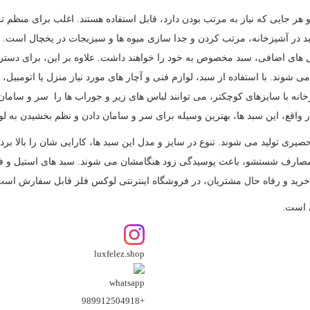
 و هر جایی که نیاز به مرتب بودن دارد، قابل استفاده هستند. اغلب برای منظم
 سبد در آشپزخانه، مرتب کردن و جدا سازی میوه ها و سبزیجات در یخچال است
 های اضافی، سبد مخصوص به خود را خواهند داشت. علاوه بر این، برای دسترس
شوند. با استفاده از سبد، لوازم فنی و آچار های مورد نیاز منزل یا اتومبیل،
انه با سایزهای کوچکتر، می توانند لباس های زیر و جوراب ها را سر و سامان 
در واقع، این سبد ها، بهترین وسیله برای سر و سامان دادن و نظم بخشیدن به لو
حصیری تولید می شوند. تنوع در سایز و مدل این سبد ها، کارایی شان را بالا ب
مصارف شستشو، باعث پوسیدگی زود هنگامشان می شوند. سبد های استیل و فلزی
 خرید و رفاه حال مشتریان، در فروشگاه اینترنتی لوکس فلز قابل سفارش است
 است.
luxfelez.shop
+989912504918