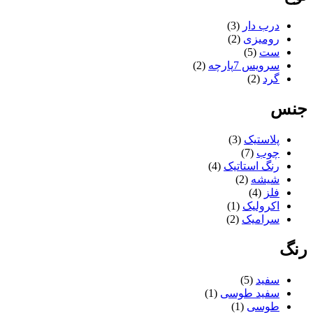
تلن
ثمین
درب دار
(3)
جگوار
رومیزی
(2)
دایی
ست
(5)
درسان
سرویس 7پارچه
(2)
دکورال
گرد
(2)
دلنواز
دیاموند
جنس
راحیل
زرین
زیبا
پلاستیک
(3)
سام ست
چوب
(7)
سناتور
رنگ استاتیک
(4)
سینماز
شیشه
(2)
شفق
فلز
(4)
شنیا
اکرولیک
(1)
عروس نوین
سرامیک
(2)
کادین
کارن
رنگ
کوتیرو
گلبرگ
سفید
(5)
گلنام
سفید طوسی
(1)
لوکس
طوسی
(1)
لیمون