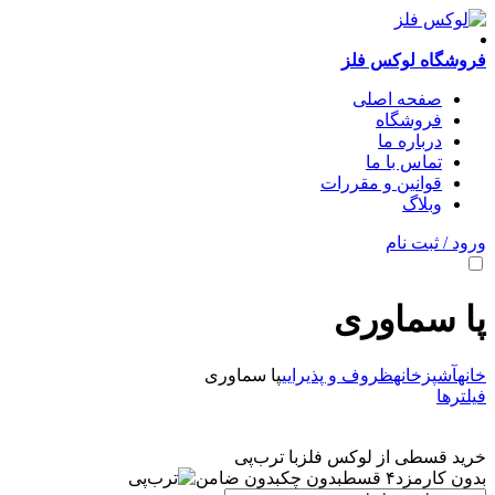
فروشگاه لوکس فلز
صفحه اصلی
فروشگاه
درباره ما
تماس با ما
قوانین و مقررات
وبلاگ
ورود / ثبت نام
پا سماوری
خانه
آشپزخانه
ظروف و پذیرایی
پا سماوری
فیلترها
خرید قسطی از لوکس فلز
با ترب‌پی
بدون کارمزد
۴ قسط
بدون چک
بدون ضامن