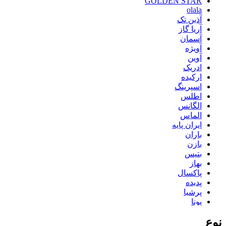
GOLDEN STAR
olala
آذین تک
آریا گاز
آسمان
آویژه
آوین
ادریک
ارکیده
اسپرینگ
اطلس
الگانس
الماس
ایران پایه
باران
بازن
بتیس
بهاز
پاکسال
پدیده
پرشیا
پونا
تاپکو
نوع
تستا