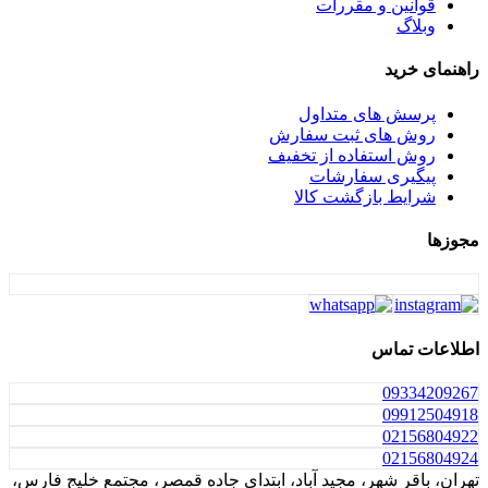
قوانین و مقررات
وبلاگ
راهنمای خرید
پرسش های متداول
روش های ثبت سفارش
روش استفاده از تخفیف
پیگیری سفارشات
شرایط بازگشت کالا
مجوزها
اطلاعات تماس
0933
4209267
0991
2504918
021
56804922
021
56804924
تهران، باقر شهر، مجید آباد، ابتدای جاده قمصر، مجتمع خلیج فارس،