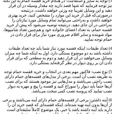
3) توجه به سایز و استقامت: در هنگام خرید قفسه حمام به این نکته
نیز توجه فرمایید که شما قصد دارید چه مقدار وسیله در آن قرار
دهید و این وسایل تقریباً چه وزنی خواهند داشت، درنتیجه
درصورتی‌که قبل از خرید این موارد را مشخص کنید، خرید بهتری
خواهید داشت و به‌راحتی می‌توانید تمام وسایل مورد نیازتان را
به‌راحتی در آن جای دهید. درنتیجه توصیه می‌شود که پیش از خرید
قفسه حمام، به تعداد اعضای خانواده خود و هم‌چنین تعداد شامپوها،
مواد شوینده و سایر اقلام ضروری مورد نیاز برای قرار دادن در
حمام توجه نمایید.
4) تعداد طبقات: اینکه قفسه مورد نیاز شما باید چه تعداد طبقات
داشته باشد به دو موضوع بستگی دارد. اول به اینکه شما چه میزان
وسایل می‌خواهید در آن قرار دهید و دوم به سطحی که برای قرار
دادن آن بر روی دیوار در نظر گرفته‌اید بستگی دارد.
5) نوع نصب: فاکتور مهم بعدی در انتخاب و خرید قفسه حمام توجه
به طریقه نصب آن است. برخی از مدل‌های قفسه‌های حمام دارای
نصب راحتی می‌باشند و مدل‌هایی نیز موجود هستند که برای نصب
آن‌ها حتماً باید دیوار را سوراخ کنید و قفسه را پیچ و مهره به دیوار
نصب نمایید که پروسه نصب کمی سخت می‌باشد.
6) آینه داشتن: برخی از قفسه‌های حمام دارای آینه می‌باشند و برخی
از آن‌ها بدون آینه تهیه ‌شده‌اند. اینکه قفسه‌ای که قصد خرید آن را
دارید باید آینه داشته باشد یا خیر، یک موضوع کاملاً سلیقه‌ای است