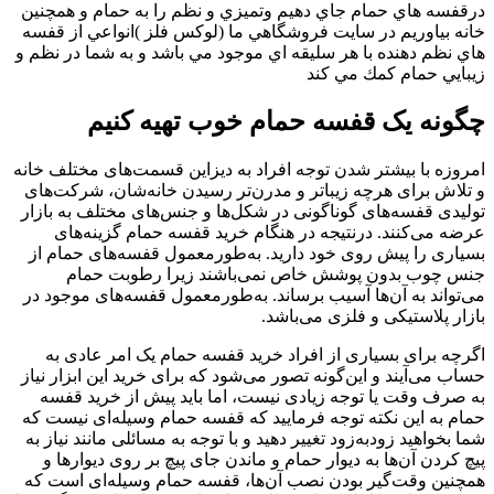
درقفسه هاي حمام جاي دهيم وتميزي و نظم را به حمام و همچنين
خانه بياوريم در سايت فروشگاهي ما (لوكس فلز )انواعي از قفسه
هاي نظم دهنده با هر سليقه اي موجود مي باشد و به شما در نظم و
زيبايي حمام كمك مي كند
چگونه یک قفسه حمام خوب تهیه کنیم
امروزه با بیشتر شدن توجه افراد به دیزاین قسمت‌های مختلف خانه
و تلاش برای هرچه زیباتر و مدرن‌تر رسیدن خانه‌شان، شرکت‌های
تولیدی قفسه‌های گوناگونی در شکل‌ها و جنس‌های مختلف به بازار
عرضه می‌کنند. درنتیجه در هنگام خرید قفسه حمام گزینه‌های
بسیاری را پیش روی خود دارید. به‌طورمعمول قفسه‌های حمام از
جنس چوب بدون پوشش خاص نمی‌باشند زیرا رطوبت حمام
می‌تواند به آن‌ها آسیب برساند. به‌طورمعمول قفسه‌های موجود در
بازار پلاستیکی و فلزی می‌باشد.
اگرچه برای بسیاری از افراد خرید قفسه حمام یک امر عادی به‌
حساب می‌آیند و این‌گونه تصور می‌شود که برای خرید این ابزار نیاز
به ‌صرف وقت یا توجه زیادی نیست، اما باید پیش از خرید قفسه
حمام به این نکته توجه فرمایید که قفسه حمام وسیله‌ای نیست که
شما بخواهید زودبه‌زود تغییر دهید و با توجه به مسائلی مانند نیاز به
پیچ کردن آن‌ها به دیوار حمام و ماندن جای پیچ بر روی دیوارها و
همچنین وقت‌گیر بودن نصب آن‌ها، قفسه حمام وسیله‌ای است که