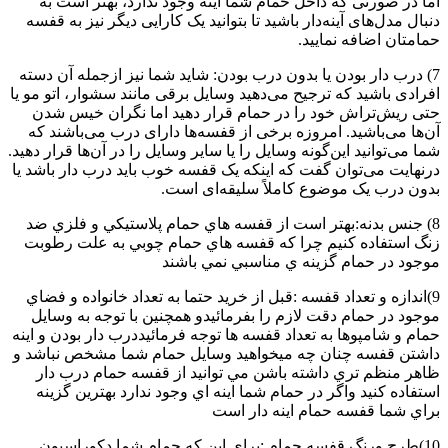
اما در صورتی که داخل حمام شما آینه وجود ندارد، بهتر است به
دنبال مدل‌های آینه‌دار باشید تا بتوانید یک کارایی دیگر نیز به قفسه
حمامتان اضافه نمایید.
7) درب دار بودن یا بدون درب بودن: شاید شما نیز ازجمله آن دسته
افرادی باشید که ترجیح می‌دهید وسایل برقی مانند سشوار، اتو مو یا
حتی ریش‌تراش خود را در حمام قرار دهید اما نگران خیس شدن
آن‌ها می‌باشید. امروزه برخی از قفسه‌ها دارای درب می‌باشند که
شما می‌توانید این‌گونه وسایل را یا سایر وسایل را در آن‌ها قرار دهید.
درنهایت می‌توان گفت که اینکه یک قفسه خوب باید درب دار باشد یا
بدون درب یک موضوع کاملاً سلیقه‌ای است.
8) جنس بدنه:بهتر است از قفسه هاي حمام پلاستيكي و فلزي ضد
زنگ استفاده كنيم چرا كه قفسه هاي حمام چوبي به علت رطوبت
موجود در حمام گزينه ي مناسبي نمي باشند
9)اندازه و تعداد قفسه :قبل از خريد حتما به تعداد خانواده و فضاي
موجود در حمام دقت لازم را بفرمائيدو همچنين با توجه به وسايل
حمام و شامپوها به تعداد قفسه ها توجه فرمائيددرب دار بودن و اينه
داشتن قفسه چنان چه ميخواهيد وسايل حمام شما مشخص نباشد و
ظاهر منظم تري داشته باشن مي توانيد از قفسه حمام درب دار
استفاده كنيد واگر در حمام شما اينه اي وجود ندارد بهترين گزينه
براي شما قفسه حمام اينه دار است
10)طرح ورنگ قفسه حمام :براي اين كه حمام شما دكوراسيون