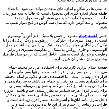
امری ضروری تبدیل کرده است.
جا لیفی ها در شگل و اندازه های متعددی تولید می شود اما تعداد
طبقه معیار اندازه گیری این محصول است که قالبا به سه صورت 1
طبقه، 2 طبقه و 3 طبقه تولید می شوند. این محصول دو نوع
معمولی و سه گوش دارد که مدل سه گوش در کنح دیوار نصب می
شود.
جنس
قفسه حمام
معمولا از جنس پلاستیک، فلز آهن و آلومینیوم
است . در مدل فلزی برای جلوگیری از رطوبت و زنگ زدکی آن را با
نیکل کرم آبکاری و یا با روکش پلاستیک آن را می پوشانند. دو مدل
آلومینیومی و فلزی روکش پلاستیک از مقاومت بیشتری در برابر
رطوبت برخوردار است به همین خاطر است که این دو مدل طرفدار
بیشتری میان مشتریان عزیز دارند.
قفسه حمام ابزاری کاربردی برای استفاده افراد در محیط حمام
می‌باشد. ازنظر بسیاری از افراد قفسه حمام تنها وسیله‌ای برای
قرار دادن وسایل است، اما قفسه‌های حمام علاوه بر اینکه محیطی
برای نگهداری وسایل موردنیاز در حمام می‌باشند به سازمان‌دهی و
نظم دادن به حمام نیز کمک می‌کنند و همچنین می‌توانند وسایلی
برای زیباتر کردن هرچه شیک‌تر به نظر رسیدن حمام باشند. امروزه
توجه به اجزای داخلی خانه و بخصوص طراحی قسمت‌های مختلف
داخل منزل مانند اتاق‌ها و آشپزخانه‌ها بسیار افزایش‌یافته است و
طراحی و زیباسازی حمام نیز از این قاعده پیروی می‌کنند و در
برخی از موارد در هنگام ساخت خانه‌های لوکس قفسه‌های خاص