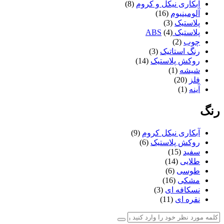
زرین
آبکاری نیکل و کروم
(8)
زیبا
آلومینیوم
(16)
سام ست
پلاستیک
(3)
سناتور
پلاستیک ABS
(4)
سینماز
چوب
(2)
شفق
رنگ استاتیک
(3)
شنیا
روکش پلاستیک
(14)
عروس نوین
شیشه
(1)
کادین
فلز
(20)
کارن
آینه
(1)
کوتیرو
گلبرگ
رنگ
گلنام
لوکس
آبکاری نیکل کروم
(9)
لیمون
روکش پلاستیک
(6)
لیمیتاک
سفید
(15)
مارال
طلایی
(14)
میس گلس
طوسی
(6)
نوین صنعت
مشکی
(16)
هارمونی
نسکافه ای
(3)
هایلو
نقره ای
(11)
هدیه
همارا
هوفیلوس