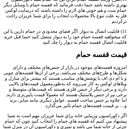
بهتري داشته باشد حتما دقت فرمائيد كه قفسه حمام با وسايل ديگر
حمام ست و هم خوني هاي لازم را داشته باشند كه درسايت لوكس
فلز به علت تنوع بالا محصولات انتخاب را براي شما عزيزان راحت
تركرديم
11) قابليت اتصال به ديوار :اگر فضاي محدودي در حمام دارين يا اين
كه ميخواهيد قفسه حمام خود را به ديوار متصل كنيد حتما قبل خريد
قابليت اتصال قفسه حمام به ديوار را چك كنيد
قیمت قفسه حمام
امروزه قفسه‌های موجود در بازار از جنس‌های مختلف و دارای
شکل‌ها و طرح‌های مختلف می‌باشد. برخی از آن‌ها قفسه‌های چوبی
و یا ام دی اف با پوشش‌های مناسب هستند که بیشتر برای منازل و
ویلاهای لوکس به کار می‌روند که به‌طورمعمول قیمت‌های بالایی
دارند و برخی دیگر از جنس فلزی هستند که قیمت‌های متوسط و
برخی نیز از جنس پلاستیک هستند که معمولاً قیمت پایین‌تری دارند.
اما علاوه بر جنس ساخت قفسه، عوامل دیگری مانند سایز، برند
و… بر قیمت قفسه‌های حمام تأثیر می‌گذارد.
اگر دكوراسيون وزيبايي خانه براي شما عزيزان مهم است به شما
پيشنهاد مي كنيم كه قفسه هاي حمام را انتخاب كنيد چون كه حمام
جزئي از خانه شما مي باشد و تميزي و دكوراسيون آن در منزل شما