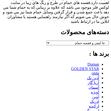
اهميت دارد,قفسه هاي حمام در طرح و رنگ هاي زيبا در سايت
لوكس فلز موجود مي باشد كه علاوه بر زيبايي كه به حمام شما مي
دهد باعث جمع شدن و قرار گرفتن وسايل حمام شما نيز مي شود و
خوش حال مي شويم كه اگر نيازمند راهنمايي هستيد با مشاوران
انلاين ما در ارتباط باشيد
دسته‌های محصولات
برند ها :
Duman
GOLDEN STAR
olala
آذین تک
آریا گاز
آسمان
آویژه
آوین
ادریک
ارکیده
اسپرینگ