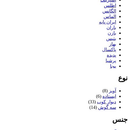
اطلس
الگانس
الماس
ایران پایه
باران
بازن
بتیس
بهاز
پاکسال
پدیده
پرشیا
پونا
تاپکو
نوع
تستا
تلن
ثمین
آویز
(8)
جگوار
ایستاده
(6)
دایی
دیوار کوب
(33)
درسان
سه گوش
(14)
دکورال
دلنواز
جنس
دیاموند
راحیل