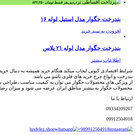
هر قسط
تومان
۸۲۲,۲۵۰
بندرخت جگوار مدل استیل لوله ۱۶
افزودن به سبد خرید
بندرخت جگوار مدل لوله ۲۱ پلاس
اطلاعات بیشتر
شرایط اقتصادی کنونی ایجاب میکند هنگام خرید همیشه به دنبال خرید 
بندرخت و انواع چرخ خرید های فلزی تاشو می باشد.
از ویژگی های محصولات جگوار می توان به کیفیت مناسب ،طراحی ساد
محصولات جگوار به بیشتر مناطق ایران عرضه می شود و میزان رضایت
ارتباط با ما
0933
4209267
0991
2504918
luxfelez.shop
+989912504918