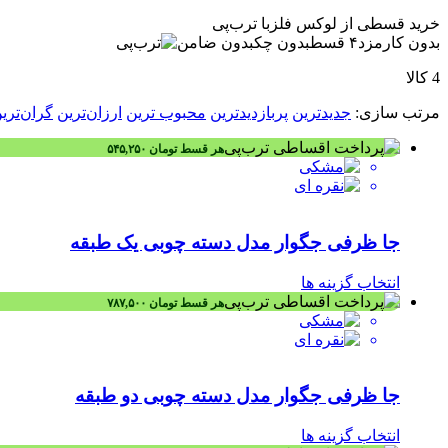
سینماز
خرید قسطی از لوکس فلز
با ترب‌پی
شفق
بدون کارمزد
۴ قسط
بدون چک
بدون ضامن
شنیا
عروس نوین
4 کالا
کادین
کارن
مرتب‌ سازی:
جدیدترین
پربازدیدترین
محبوب ترین
ارزان‌ترین
گران‌تری
کوتیرو
گلبرگ
هر قسط
تومان
۵۴۵,۲۵۰
گلنام
لوکس
لیمون
لیمیتاک
جا ظرفی جگوار مدل دسته چوبی یک طبقه
مارال
میس گلس
نوین صنعت
انتخاب گزینه ها
هارمونی
هر قسط
تومان
۷۸۷,۵۰۰
هایلو
هدیه
همارا
هوفیلوس
جا ظرفی جگوار مدل دسته چوبی دو طبقه
ویپ
یونیک
یونیکس
انتخاب گزینه ها