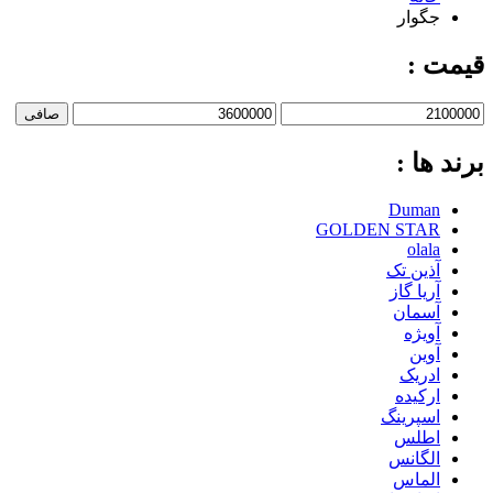
جگوار
قیمت :
صافی
برند ها :
Duman
GOLDEN STAR
olala
آذین تک
آریا گاز
آسمان
آویژه
آوین
ادریک
ارکیده
اسپرینگ
اطلس
الگانس
الماس