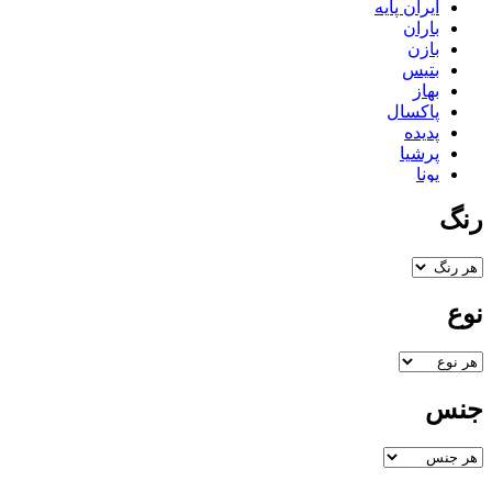
ایران پایه
باران
بازن
بتیس
بهاز
پاکسال
پدیده
پرشیا
پونا
تاپکو
رنگ
تستا
تلن
ثمین
جگوار
دایی
نوع
درسان
دکورال
دلنواز
دیاموند
راحیل
جنس
زرین
زیبا
سام ست
سناتور