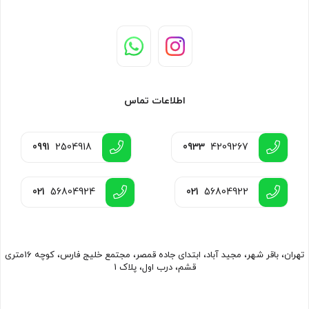
اطلاعات تماس
0991
2504918
0933
4209267
021
56804924
021
56804922
تهران، باقر شهر، مجید آباد، ابتدای جاده قمصر، مجتمع خلیج فارس، کوچه 16متری
قشم، درب اول، پلاک 1