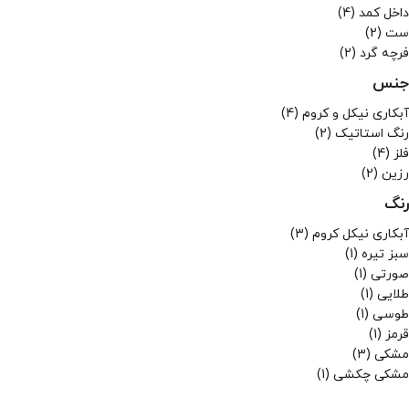
داخل کمد
(4)
تستا
ست
(2)
تلن
فرچه گرد
(2)
ثمین
جگوار
جنس
دایی
آبکاری نیکل و کروم
(4)
درسان
رنگ استاتیک
(2)
دکورال
فلز
(4)
دلنواز
رزین
(2)
دیاموند
راحیل
رنگ
زرین
آبکاری نیکل کروم
(3)
زیبا
سبز تیره
(1)
سام ست
صورتی
(1)
سناتور
طلایی
(1)
سینماز
طوسی
(1)
شفق
قرمز
(1)
شنیا
مشکی
(3)
عروس نوین
مشکی چکشی
(1)
کادین
کارن