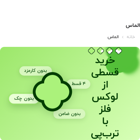
الماس
خانه
الماس
خرید
قسطی
بدون کارمزد
از
۴ قسط
لوکس
بدون چک
فلز
بدون ضامن
با
ترب‌پی