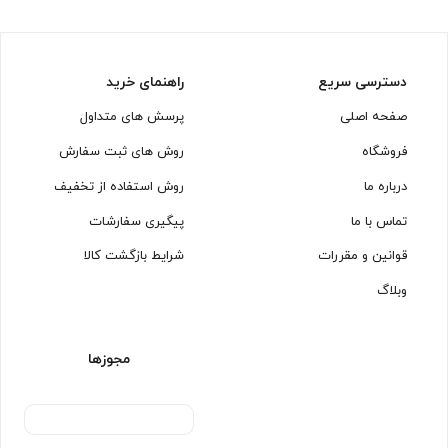
کوتیرو
گلبرگ
گلنام
لوکس
دسترسی سریع
راهنمای خرید
لیمون
صفحه اصلی
پرسش های متداول
لیمیتاک
مارال
فروشگاه
روش های ثبت سفارش
میس گلس
درباره ما
روش استفاده از تخفیف
نوین صنعت
هارمونی
تماس با ما
پیگیری سفارشات
هایلو
هدیه
قوانین و مقررات
شرایط بازگشت کالا
همارا
وبلاگ
هوفیلوس
ویپ
یونیک
مجوزها
یونیکس