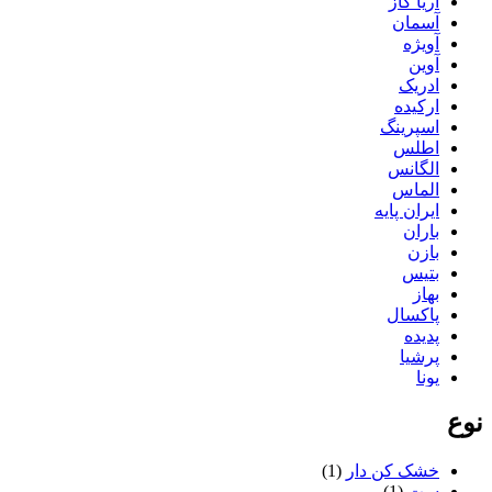
آریا گاز
آسمان
آویژه
آوین
ادریک
ارکیده
اسپرینگ
اطلس
الگانس
الماس
ایران پایه
باران
بازن
بتیس
بهاز
پاکسال
پدیده
پرشیا
پونا
تاپکو
نوع
تستا
تلن
ثمین
خشک کن دار
(1)
جگوار
ست
(1)