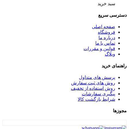
سبد خرید
نوین صنعت
هارمونی
دسترسی سریع
هایلو
هدیه
صفحه اصلی
همارا
فروشگاه
هوفیلوس
درباره ما
ویپ
تماس با ما
یونیک
قوانین و مقررات
یونیکس
وبلاگ
راهنمای خرید
پرسش های متداول
روش های ثبت سفارش
روش استفاده از تخفیف
پیگیری سفارشات
شرایط بازگشت کالا
مجوزها