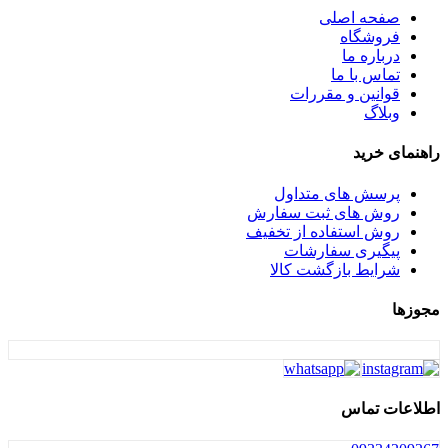
نوین صنعت
صفحه اصلی
هارمونی
فروشگاه
هایلو
درباره ما
هدیه
تماس با ما
همارا
قوانین و مقررات
هوفیلوس
وبلاگ
ویپ
یونیک
راهنمای خرید
یونیکس
پرسش های متداول
روش های ثبت سفارش
روش استفاده از تخفیف
پیگیری سفارشات
شرایط بازگشت کالا
مجوزها
اطلاعات تماس