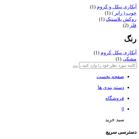
دکورال
آبکاری نیکل و کروم
(1)
دلنواز
چوب ( رابر )
(1)
دیاموند
روکش پلاستیک
(1)
راحیل
فلز
(2)
زرین
زیبا
رنگ
سام ست
سناتور
آبکاری نیکل کروم
(1)
سینماز
مشکی
(1)
شفق
شنیا
عروس نوین
صفحه نخست
کادین
کارن
دسته بندی ها
کوتیرو
گلبرگ
فروشگاه
گلنام
0
لوکس
لیمون
سبد خرید
لیمیتاک
مارال
دسترسی سریع
میس گلس