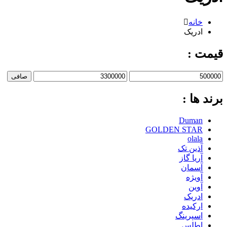
خانه
ادریک
قیمت :
صافی
برند ها :
Duman
GOLDEN STAR
olala
آذین تک
آریا گاز
آسمان
آویژه
آوین
ادریک
ارکیده
اسپرینگ
اطلس