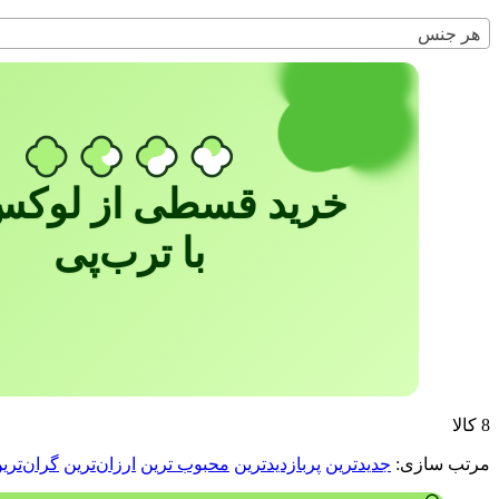
زیبا
سام ست
هر جنس
سناتور
سینماز
شفق
شنیا
عروس نوین
کادین
کارن
خرید قسطی از لوکس
کوتیرو
گلبرگ
گلنام
با ترب‌پی
لوکس
لیمون
لیمیتاک
مارال
میس گلس
نوین صنعت
هارمونی
هایلو
8 کالا
هدیه
همارا
مرتب‌ سازی:
جدیدترین
پربازدیدترین
محبوب ترین
ارزان‌ترین
گران‌تری
هوفیلوس
ویپ