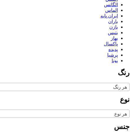
الگانس
الماس
ایران پایه
باران
بازن
بتیس
بهاز
پاکسال
پدیده
پرشیا
پونا
تاپکو
رنگ
تستا
تلن
ثمین
هر رنگ
جگوار
دایی
نوع
درسان
دکورال
دلنواز
هر نوع
دیاموند
راحیل
جنس
زرین