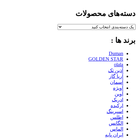
دسته‌های محصولات
برند ها :
Duman
GOLDEN STAR
olala
آذین تک
آریا گاز
آسمان
آویژه
آوین
ادریک
ارکیده
اسپرینگ
اطلس
الگانس
الماس
ایران پایه