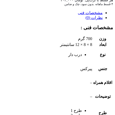
هر قسط با ترب‌پی:
تومان
۱۰۳,۰۰۰
۴ قسط ماهانه. بدون سود، چک و ضامن.
مشخصات فنی
نظرات (0)
مشخصات فنی :
وزن
700 گرم
ابعاد
8 × 8 × 12 سانتیمتر
نوع
درب دار
جنس
پیرکس
اقلام همراه
–
توضیحات
–
طرح 1
طرح