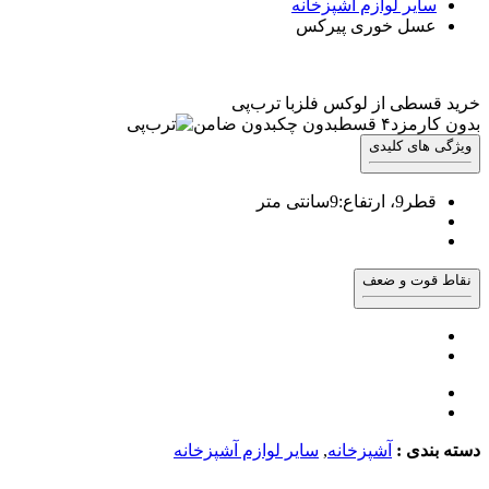
سایر لوازم آشپزخانه
عسل خوری پیرکس
خرید قسطی از لوکس فلز
با ترب‌پی
بدون کارمزد
۴ قسط
بدون چک
بدون ضامن
ویژگی های کلیدی
قطر9، ارتفاع:9سانتی متر
نقاط قوت و ضعف
دسته بندی :
آشپزخانه
,
سایر لوازم آشپزخانه