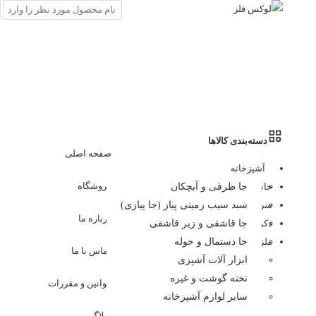
دسته‌بندی کالاها
صفحه اصلی
آشپزخانه
فروشگاه
خانه
جا ظرفی و آبچکان
سرویس بهداشتی و حمام
سبد سیب زمینی پیاز (جا پیازی)
درباره ما
دکوری و تزئینات
جا قاشقی و زیر قاشقی
ملزومات سفر
جا دستمال و حوله
تماس با ما
ابزار آلات آشپزی
تخته گوشت و غیره
قوانین و مقررات
سایر لوازم آشپزخانه
وبلاگ