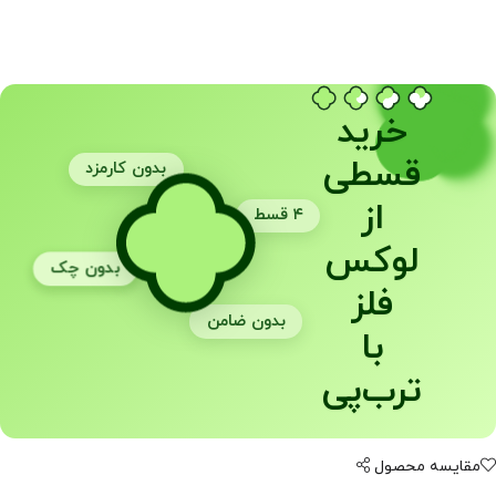
خرید
قسطی
بدون کارمزد
از
۴ قسط
لوکس
بدون چک
فلز
بدون ضامن
با
ترب‌پی
مقایسه محصول