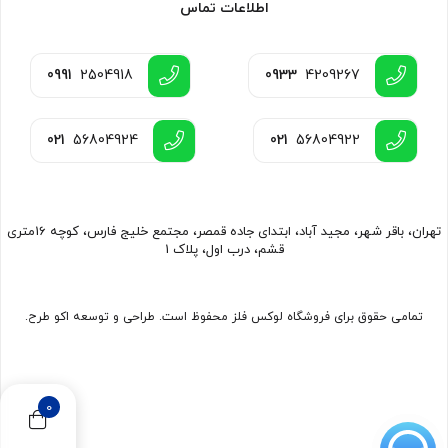
اطلاعات تماس
0991
2504918
0933
4209267
021
56804924
021
56804922
تهران، باقر شهر، مجید آباد، ابتدای جاده قمصر، مجتمع خلیج فارس، کوچه 16متری
قشم، درب اول، پلاک 1
تمامی حقوق برای فروشگاه لوکس فلز محفوظ است. طراحی و توسعه اکو طرح.
0