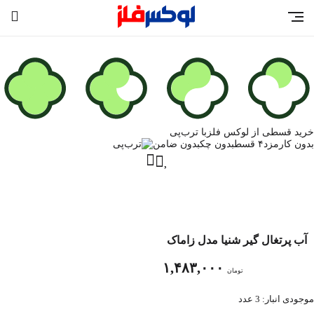
خرید قسطی از لوکس فلز
با ترب‌پی
بدون کارمزد
۴ قسط
بدون چک
بدون ضامن
آب پرتغال گیر شنیا مدل زاماک
۱,۴۸۳,۰۰۰
تومان
موجودی انبار: 3 عدد