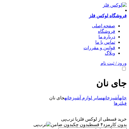
فروشگاه لوکس فلز
صفحه اصلی
فروشگاه
درباره ما
تماس با ما
قوانین و مقررات
وبلاگ
ورود / ثبت نام
جای نان
خانه
آشپزخانه
سایر لوازم آشپزخانه
جای نان
فیلترها
خرید قسطی از لوکس فلز
با ترب‌پی
بدون کارمزد
۴ قسط
بدون چک
بدون ضامن