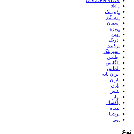
GOLDEN STAR
olala
آذین تک
آریا گاز
آسمان
آویژه
آوین
ادریک
ارکیده
اسپرینگ
اطلس
الگانس
الماس
ایران پایه
باران
بازن
بتیس
بهاز
پاکسال
پدیده
پرشیا
پونا
تاپکو
نوع
تستا