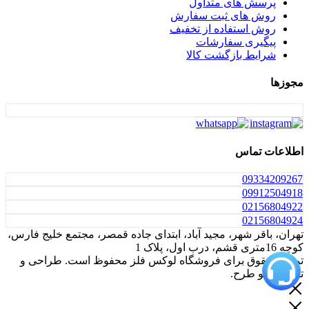
پرسش های متداول
روش های ثبت سفارش
روش استفاده از تخفیف
پیگیری سفارشات
شرایط بازگشت کالا
مجوزها
اطلاعات تماس
0933
4209267
0991
2504918
021
56804922
021
56804924
تهران، باقر شهر، مجید آباد، ابتدای جاده قمصر، مجتمع خلیج فارس،
کوچه 16متری قشم، درب اول، پلاک 1
تمامی حقوق برای فروشگاه لوکس فلز محفوظ است. طراحی و
توسعه اکو طرح.