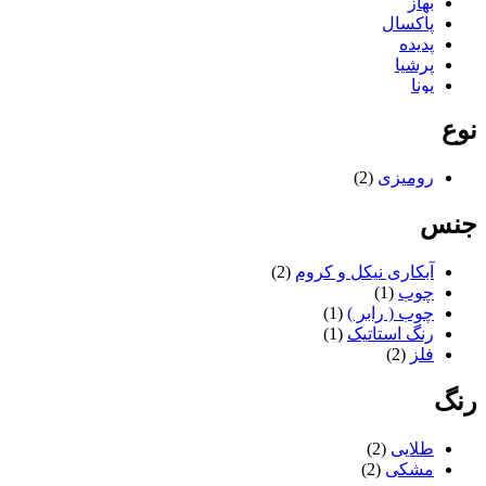
بهاز
پاکسال
پدیده
پرشیا
پونا
تاپکو
نوع
تستا
تلن
ثمین
رومیزی
(2)
جگوار
دایی
جنس
درسان
دکورال
دلنواز
آبکاری نیکل و کروم
(2)
دیاموند
چوب
(1)
راحیل
چوب ( رابر )
(1)
زرین
رنگ استاتیک
(1)
زیبا
فلز
(2)
سام ست
سناتور
رنگ
سینماز
شفق
طلایی
(2)
شنیا
مشکی
(2)
عروس نوین