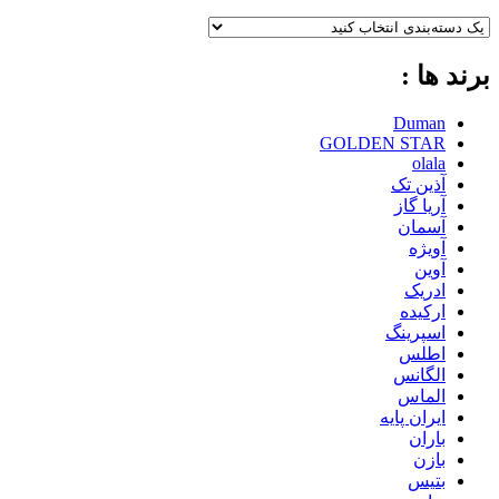
برند ها :
Duman
GOLDEN STAR
olala
آذین تک
آریا گاز
آسمان
آویژه
آوین
ادریک
ارکیده
اسپرینگ
اطلس
الگانس
الماس
ایران پایه
باران
بازن
بتیس