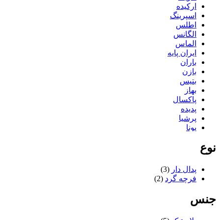
ارکیده
اسپرینگ
اطلس
الگانس
الماس
ایران پایه
باران
بازن
بتیس
بهاز
پاکسال
پدیده
پرشیا
پونا
تاپکو
نوع
تستا
تلن
ثمین
پدال دار
(3)
جگوار
فرچه گرد
(2)
دایی
درسان
جنس
دکورال
دلنواز