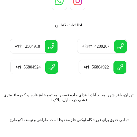
اطلاعات تماس
0991
0933
2504918
4209267
021
021
56804924
56804922
تهران، باقر شهر، مجید آباد، ابتدای جاده قمصر، مجتمع خلیج فارس، کوچه 16متری
قشم، درب اول، پلاک 1
تمامی حقوق برای فروشگاه لوکس فلز محفوظ است. طراحی و توسعه اکو طرح.